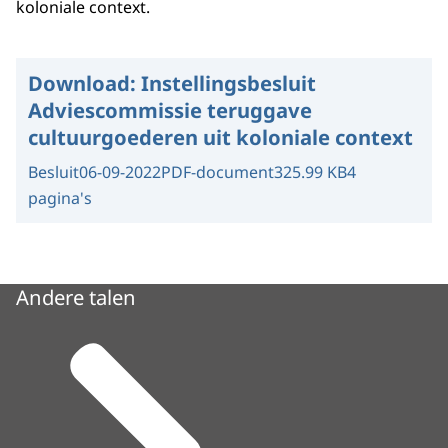
koloniale context.
Download:
Instellingsbesluit
Adviescommissie teruggave
cultuurgoederen uit koloniale context
Besluit
06-09-2022
PDF-document
325.99 KB
4
pagina's
Andere talen