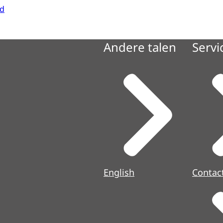
id
Andere talen
Servi
English
Contac